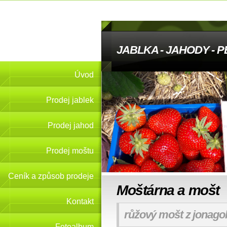
JABLKA - JAHODY - 
Úvod
Prodej jablek
Prodej jahod
Prodej moštu
Ceník a způsob prodeje
Moštárna a mošt
Kontakt
růžový mošt z jonagol
Fotoalbum