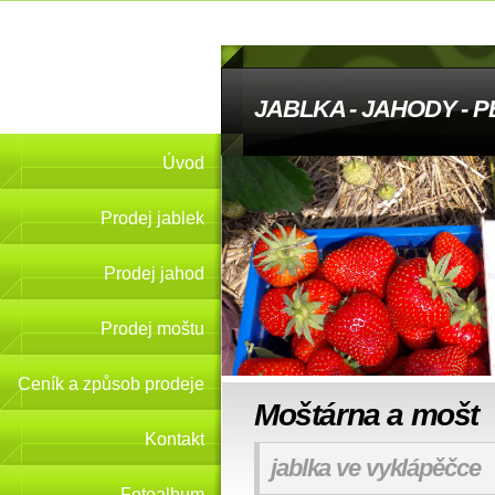
JABLKA - JAHODY - 
Úvod
Prodej jablek
Prodej jahod
Prodej moštu
Ceník a způsob prodeje
Moštárna a mošt
Kontakt
jablka ve vyklápěčce
Fotoalbum