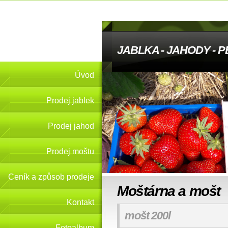
JABLKA - JAHODY - 
Úvod
Prodej jablek
Prodej jahod
Prodej moštu
Ceník a způsob prodeje
Moštárna a mošt
Kontakt
mošt 200l
Fotoalbum