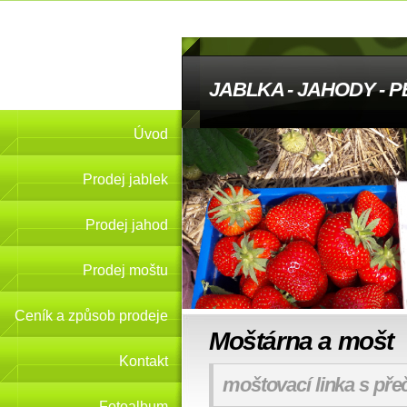
JABLKA - JAHODY - 
Úvod
Prodej jablek
Prodej jahod
Prodej moštu
Ceník a způsob prodeje
Moštárna a mošt
Kontakt
moštovací linka s pře
Fotoalbum