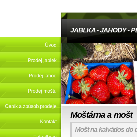
JABLKA - JAHODY - 
Úvod
Prodej jablek
Prodej jahod
Prodej moštu
Ceník a způsob prodeje
Moštárna a mošt
Kontakt
Mošt na kalvádos do
Fotoalbum