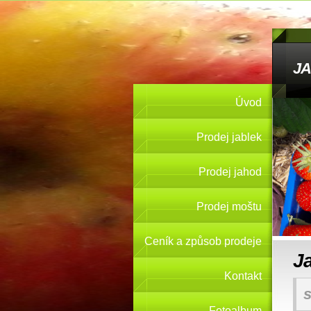
JA
Úvod
Prodej jablek
Prodej jahod
Prodej moštu
Ceník a způsob prodeje
J
Kontakt
s
Fotoalbum