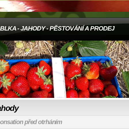
BLKA - JAHODY - PĚSTOVÁNÍ A PRODEJ
ahody
onsation před otrháním