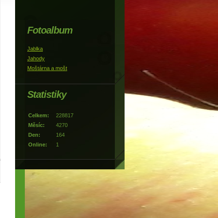
Fotoalbum
Jablka
Jahody
Moštárna a mošt
Statistiky
Celkem:
228817
Měsíc:
4270
Den:
164
Online:
1