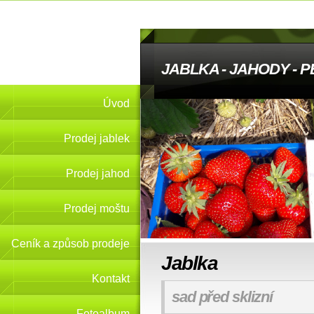
JABLKA - JAHODY - 
Úvod
Prodej jablek
Prodej jahod
Prodej moštu
Ceník a způsob prodeje
Jablka
Kontakt
sad před sklizní
Fotoalbum